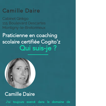
Camille Daire
Cabinet Ginkgo
115 Boulevard Descartes
Montigny-le-Bretonneux
Praticienne en coaching
scolaire certifiée Cogito'z
Qui suis-je ?
Camille Daire
J'ai toujours exercé dans le domaine de