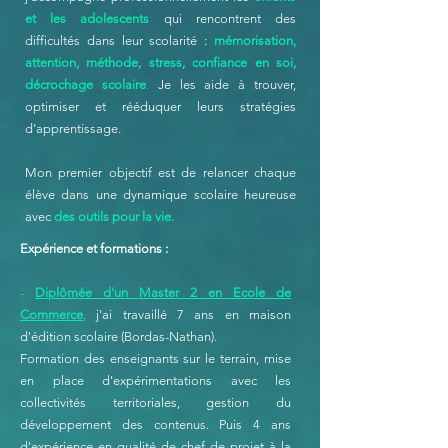
et
les adolescents
qui rencontrent des
difficultés dans leur scolarité :
mémorisation,
attention, méthode, stress, confiance en soi,
décrochage scolaire
.
Je les aide à
trouver,
optimiser et rééduquer leurs stratégies
d’apprentissage
.
Mon premier objectif est de relancer chaque
élève dans une dynamique scolaire heureuse
avec
des outils pour la vie.
Expérience et formations :
-
Diplômée d'un Master 2 en Ecole de
Commerce
,
j'ai travaillé 7 ans en maison
d'édition scolaire (Bordas-Nathan).
Formation des enseignants sur le terrain, mise
en place d'expérimentations avec les
collectivités territoriales, gestion du
développement des contenus. Puis 4 ans
d'expérience en qualité de chef de projet à la