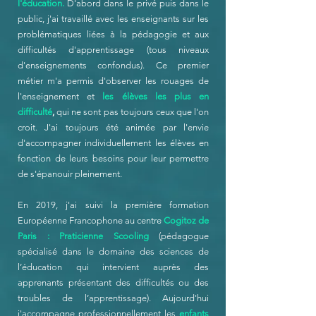
l'éducation.
D'abord dans le privé puis dans le
public, j'ai travaillé avec les enseignants sur les
problématiques liées à la pédagogie et aux
difficultés d'apprentissage (tous niveaux
d'enseignements confondus). Ce premier
métier m'a permis d'observer les rouages de
l'enseignement et
les élèves les plus en
difficulté
,
qui ne sont pas toujours ceux que l'on
croit. J'ai toujours été animée par l'envie
d'accompagner individuellement les élèves en
fonction de leurs besoins pour leur permettre
de s'épanouir pleinement.
En 2019, j'ai suivi la première formation
Européenne Francophone au centre
Cogitoz de
Paris : Praticienne Scooling
(pédagogue
spécialisé dans le domaine des sciences de
l’éducation qui intervient auprès des
apprenants présentant des difficultés ou des
troubles de l’apprentissage).
Aujourd'hui
j'accompagne professionnellement les
enfants