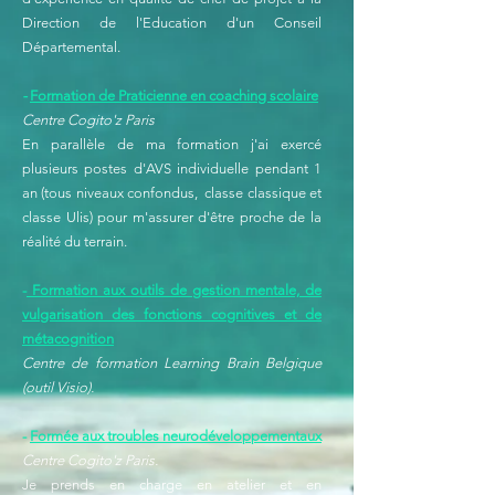
Direction de l'Education d'un Conseil
Départemental.
-
Formation de Praticienne en coaching scolaire
Centre Cogito'z Paris
En parallèle de ma formation j'ai exercé
plusieurs postes d'AVS individuelle pendant 1
an (tous niveaux confondus, classe classique et
classe Ulis) pour m'assurer d'être proche de la
réalité du terrain.
-
Formation aux outils de gestion mentale, de
vulgarisation des fonctions cognitives et de
métacognition
Centre de formation Learning Brain Belgique
(outil Visio).
-
Formée aux troubles neurodéveloppementaux
Centre Cogito'z Paris.
Je prends en charge en atelier et en