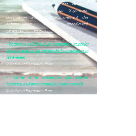
accompagnement individuel, des élèves
à
l'association La Ruche de Guyancourt
(association accueillant exclusivement des
enfants à besoins spécifiques).
www.lestaeliersdelaruche.fr
-
Formée au dialogue de motivation et projet
de sens (cerner les enjeux de la motivation et
les éveiller)
Initiative et Formation Paris
-
Formée à la conception des shémas
heuristiques (cartes mentales / map maping)
Initiative et Formation Paris
-
Formée à développer et accompagner les
habiletés parentales : des outils pour la
régulation de l'attention des émotions et des
comportements
Octopus Formation